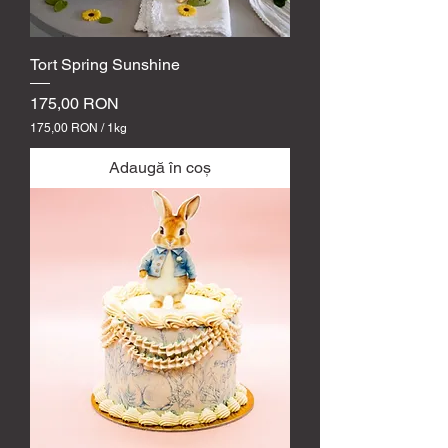
Tort Spring Sunshine
Preț
175,00 RON
175,00 RON
/
1kg
1
7
Adaugă în coș
5
,
0
0
R
O
N
p
e
1
k
i
l
o
g
r