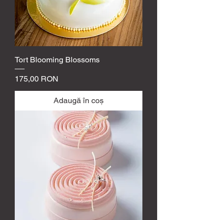
i
l
o
g
r
a
m
Tort Blooming Blossoms
Preț
175,00 RON
Adaugă în coș