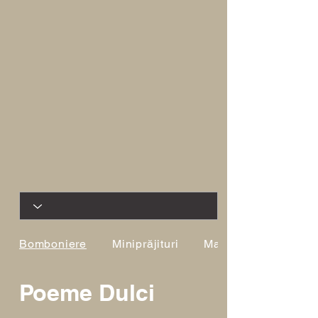
Bomboniere
Miniprăjituri
Macarons
Poeme Dulci