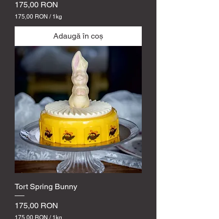
Preț
175,00 RON
175,00 RON
/
1kg
1
7
Adaugă în coș
5
,
0
0
R
O
N
p
e
1
k
i
l
o
g
r
a
m
Tort Spring Bunny
Preț
175,00 RON
175,00 RON
/
1kg