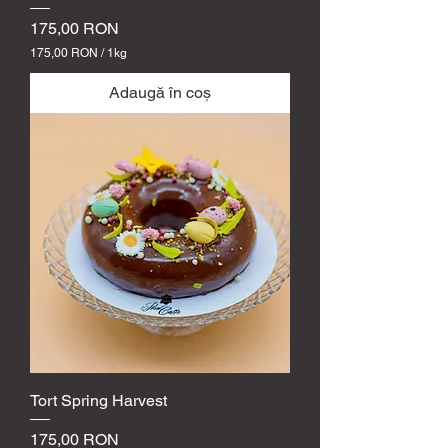
Preț
175,00 RON
175,00 RON
/
1kg
1
7
Adaugă în coș
5
,
0
0
R
O
N
p
e
1
k
i
l
o
g
r
a
m
Tort Spring Harvest
Preț
175,00 RON