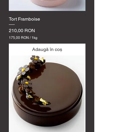
Tort Framboise
Preț
210,00 RON
175,00 RON
/
1kg
1
7
Adaugă în coș
5
,
0
0
R
O
N
p
e
1
k
i
l
o
g
r
a