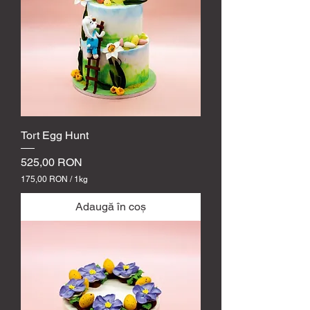
N
p
e
1
k
i
l
o
g
r
a
m
Tort Egg Hunt
Preț
525,00 RON
175,00 RON
/
1kg
1
7
Adaugă în coș
5
,
0
0
R
O
N
p