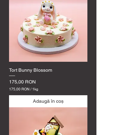
R
O
N
p
e
1
k
i
l
o
g
r
a
m
Tort Bunny Blossom
Preț
175,00 RON
175,00 RON
/
1kg
1
7
Adaugă în coș
5
,
0
0
R
O