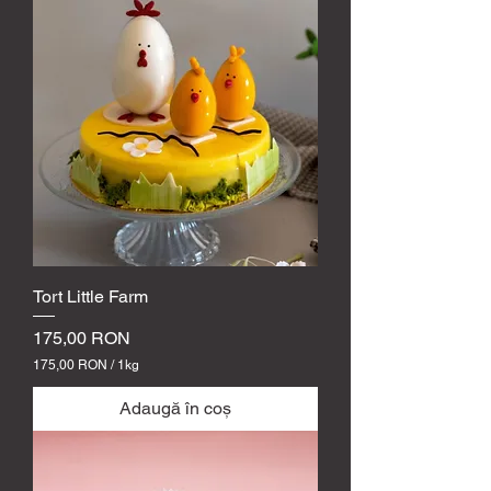
0
0
R
O
N
p
e
1
k
i
l
o
g
r
a
m
Tort Little Farm
Preț
175,00 RON
175,00 RON
/
1kg
1
7
Adaugă în coș
5
,
0
0