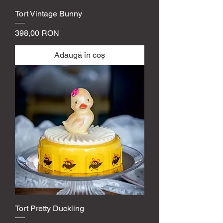
a
m
Tort Vintage Bunny
Preț
398,00 RON
Adaugă în coș
Tort Pretty Duckling