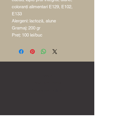
coloranți alimentari E129, E102,
E133
Alergeni: lactoză, alune
Gramaj: 200 gr
Preț: 100 lei/buc
Acasă
Povestea Poem
Comandă Online
Ore de contact: 10:00 - 21:00
0756 035 001
poem.caffe@yahoo.ro
vreaucevabun@poemcaffe.ro