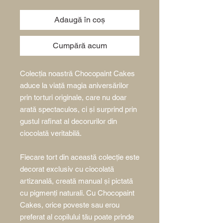
Adaugă în coș
Cumpără acum
Colecția noastră Chocopaint Cakes
aduce la viață magia aniversărilor
prin torturi originale, care nu doar
arată spectaculos, ci și surprind prin
gustul rafinat al decorurilor din
ciocolată veritabilă.
Fiecare tort din această colecție este
decorat exclusiv cu ciocolată
artizanală, creată manual și pictată
cu pigmenți naturali. Cu Chocopaint
Cakes, orice poveste sau erou
preferat al copilului tău poate prinde