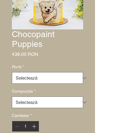
Chocopaint
Puppies
Preț
438,00 RON
Portii
*
Compoziție
*
Cantitate
*