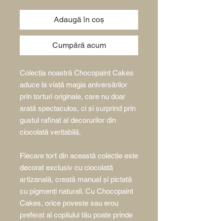
Adaugă în coș
Cumpără acum
Colecția noastră Chocopaint Cakes
aduce la viață magia aniversărilor
prin torturi originale, care nu doar
arată spectaculos, ci și surprind prin
gustul rafinat al decorurilor din
ciocolată veritabilă.
Fiecare tort din această colecție este
decorat exclusiv cu ciocolată
artizanală, creată manual și pictată
cu pigmenți naturali. Cu Chocopaint
Cakes, orice poveste sau erou
preferat al copilului tău poate prinde