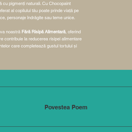
tă cu pigmenți naturali. Cu Chocopaint
erat al copilului tău poate prinde viață pe
tice, personaje îndrăgite sau teme unice.
tiva noastră
Fără Risipă Alimentară
, oferind
re contribuie la reducerea risipei alimentare
entelor care completează gustul tortului şi
Povestea Poem