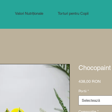
Valori Nutriționale
Torturi pentru Copii
Chocopaint
Preț
438,00 RON
Portii
*
Selectează
Compoziție
*