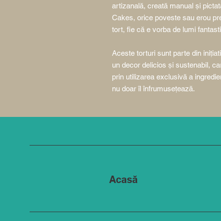
artizanală, creată manual și picta
Cakes, orice poveste sau erou pref
tort, fie că e vorba de lumi fantas
Aceste torturi sunt parte din iniția
un decor delicios și sustenabil, ca
prin utilizarea exclusivă a ingredi
nu doar îl înfrumusețează.
Acasă