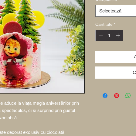
Selectează
Cantitate
*
C
 aduce la viață magia aniversărilor prin
ă spectaculos, ci și surprind prin gustul
veritabilă.
este decorat exclusiv cu ciocolată