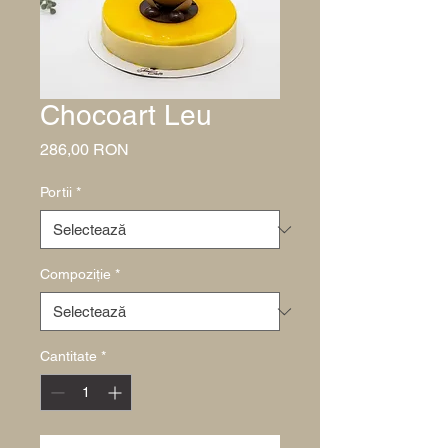
Chocoart Leu
Preț
286,00 RON
Portii
*
Compoziție
*
Cantitate
*