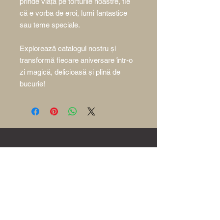
prinde viață pe torturile noastre, fie
că e vorba de eroi, lumi fantastice
sau teme speciale.
Explorează catalogul nostru și
transformă fiecare aniversare într-o
zi magică, delicioasă și plină de
bucurie!
Acasă
Povestea Poem
Comandă Online
Ore de contact: 10:00 - 21:00
0756 035 001