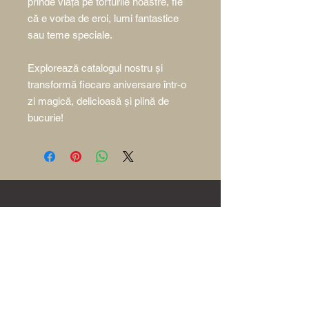
prinde viață pe torturile noastre, fie
că e vorba de eroi, lumi fantastice
sau teme speciale.
Explorează catalogul nostru și
transformă fiecare aniversare într-o
zi magică, delicioasă și plină de
bucurie!
Acasă
Povestea Poem
Comandă Online
Ore de contact: 10:00 - 21:00
0756 035 001