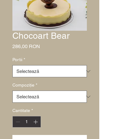
Chocoart Bear
Preț
286,00 RON
Portii
*
Compoziție
*
Cantitate
*